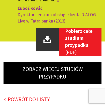
Ľuboš Kováč
Dyrektor centrum obsługi klienta DIALOG
Live w Tatra banka (2013)
Pobierz całe
studium
przypadku
(PDF)
ZOBACZ WIĘCEJ STUDIÓW
PRZYPADKU
POWRÓT DO LISTY