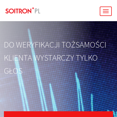
men
DO WERYFIKACJI TOŻSAMOŚCI
KLIENTA WYSTARCZY TYLKO
GŁOS