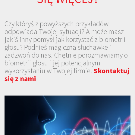
Czy któryś z powyższych przykładów
odpowiada Twojej sytuacji? A może masz
jakiś inny pomysł jak korzystać z biometrii
głosu? Podnieś magiczną słuchawke i
zadzwoń do nas. Chętnie porozmawiamy o
biometrii głosu i jej potencjalnym
wykorzystaniu w Twojej firmie.
Skontaktuj
się z nami