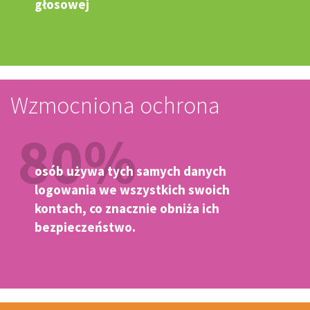
głosowej
Wzmocniona ochrona
80%
osób używa tych samych danych
logowania we wszystkich swoich
kontach, co znacznie obniża ich
bezpieczeństwo.