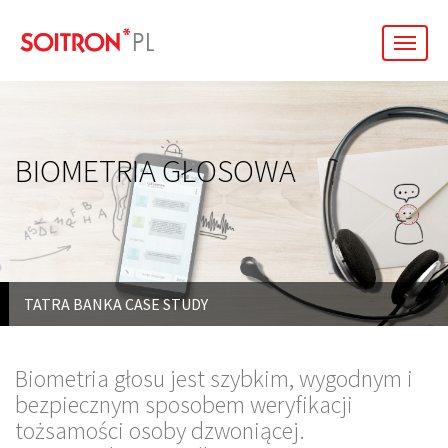
men
BIOMETRIA GŁOSOWA
TATRA BANKA CASE STUDY
Biometria głosu jest szybkim, wygodnym i
bezpiecznym sposobem weryfikacji
tożsamości osoby dzwoniącej.