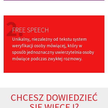
2.
FREE SPEECH
Unikalny, niezależny od tekstu system
weryfikacji osoby mówiącej, który w
sposób jednoznaczny uwierzytelnia osoby
mówiące podczas zwykłej rozmowy.
CHCESZ DOWIEDZIEĆ
SIĘ WIĘCEJ?